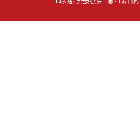
上海交通大学党委组织部 地址:上海市闵行区东川路80