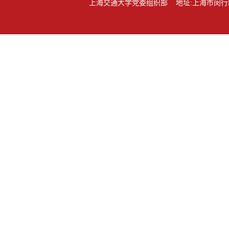
上海交通大学党委组织部 地址:上海市闵行区东川路80