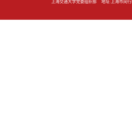
上海交通大学党委组织部 地址:上海市闵行区东川路80