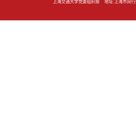
上海交通大学党委组织部 地址:上海市闵行区东川路80