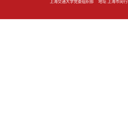
上海交通大学党委组织部 地址:上海市闵行区东川路80